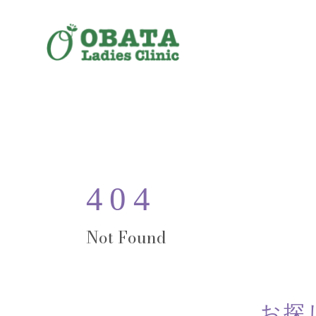
404
お探