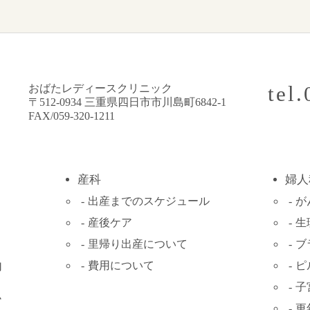
tel
おばたレディースクリニック
〒512-0934 三重県四日市市川島町6842-1
FAX/059-320-1211
産科
婦人
出産までの
スケジュール
が
産後ケア
生
里帰り出産について
ブ
費用について
ピ
内
子
ム
更