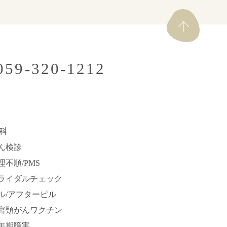
.059-320-1212
科
ん検診
理不順/PMS
ライダルチェック
ル/アフターピル
宮頸がんワクチン
年期障害