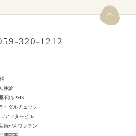
.059-320-1212
科
ん検診
理不順/PMS
ライダルチェック
ル/アフターピル
宮頸がんワクチン
年期障害