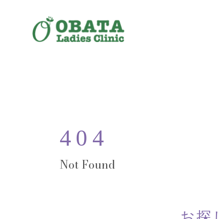
404
お探