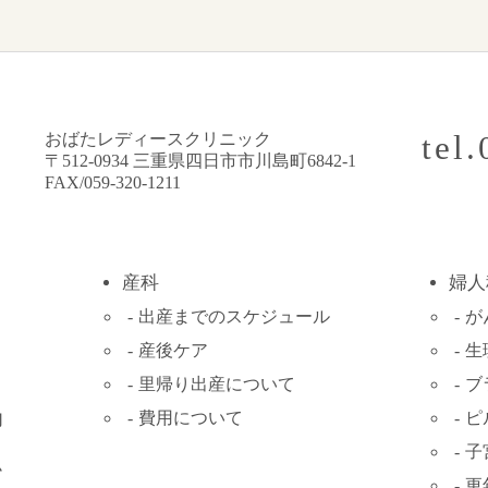
tel
おばたレディースクリニック
〒512-0934 三重県四日市市川島町6842-1
FAX/059-320-1211
産科
婦人
出産までの
スケジュール
が
産後ケア
生
里帰り出産について
ブ
費用について
ピ
内
子
ム
更