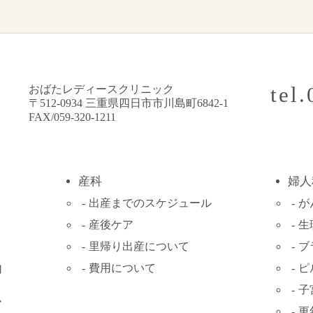
tel
おばたレディースクリニック
〒512-0934 三重県四日市市川島町6842-1
FAX/059-320-1211
産科
婦人
出産までの
スケジュール
が
産後ケア
生
里帰り出産について
ブ
費用について
ピ
内
子
ム
更