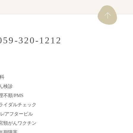
.059-320-1212
科
ん検診
理不順/PMS
ライダルチェック
ル/アフターピル
宮頸がんワクチン
年期障害