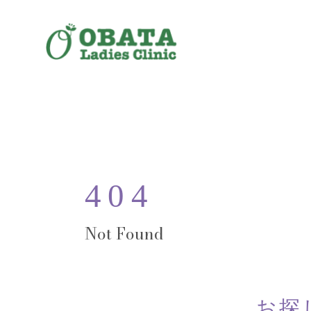
404
お探