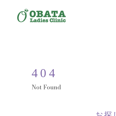
404
お探