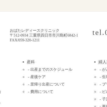
tel
おばたレディースクリニック
〒512-0934 三重県四日市市川島町6842-1
FAX/059-320-1211
産科
婦人
出産までの
スケジュール
が
産後ケア
生
里帰り出産について
ブ
費用について
ピ
内
子
ム
更