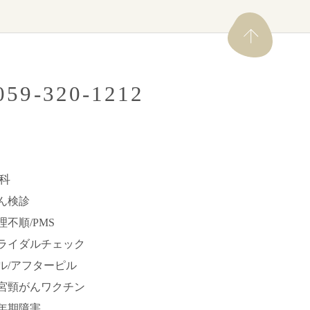
.059-320-1212
科
ん検診
理不順/PMS
ライダルチェック
ル/アフターピル
宮頸がんワクチン
年期障害